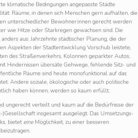
te klimatische Bedingungen angepasste Städte
tät: Räume, in denen sich Menschen gern aufhalten, die
en unterschiedlicher Bewohner:innen gerecht werden
r wie Hitze oder Starkregen gewachsen sind. Die
t anders aus: Jahrzehnte städtischer Planung, die der
ren Aspekten der Stadtentwicklung Vorschub leistete,
sten des Straßenverkehrs, Kolonnen geparkter Autos,
 mit Hindernissen übersäte Gehwege, fehlende Sitz- und
ffentliche Räume sind heute monofunktional auf das
et. Andere soziale, ökologische oder auch politische
ntlich haben können, werden so kaum erfüllt.
nd ungerecht verteilt und kaum auf die Bedürfnisse der
-)Gesellschaft insgesamt ausgelegt. Das Umsetzungs-
s, bietet
eine
Möglichkeit, zu einer besseren
 beizutragen.