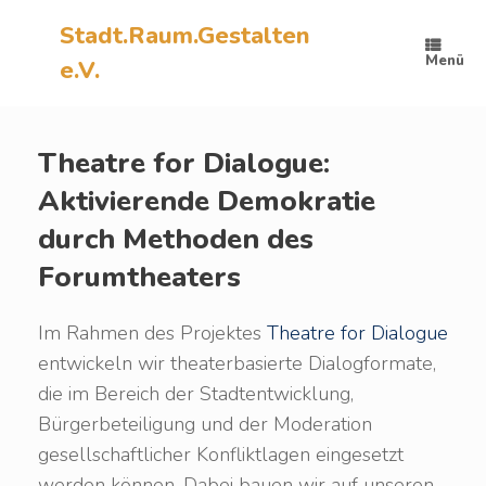
Zum
Inhalt
Stadt.Raum.Gestalten
springen
Menü
e.V.
Theatre for Dialogue:
Aktivierende Demokratie
durch Methoden des
Forumtheaters
Im Rahmen des Projektes
Theatre for Dialogue
entwickeln wir theaterbasierte Dialogformate,
die im Bereich der Stadtentwicklung,
Bürgerbeteiligung und der Moderation
gesellschaftlicher Konfliktlagen eingesetzt
werden können. Dabei bauen wir auf unseren